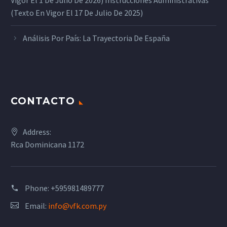
Vigor El 1 De Julio De 2026) Instrucciones Administrativas
(texto En Vigor El 17 De Julio De 2025)
Análisis Por País: La Trayectoria De España
CONTACTO
Address:
Rca Dominicana 1172
Phone:
+595981489777
Email:
info@vfk.com.py