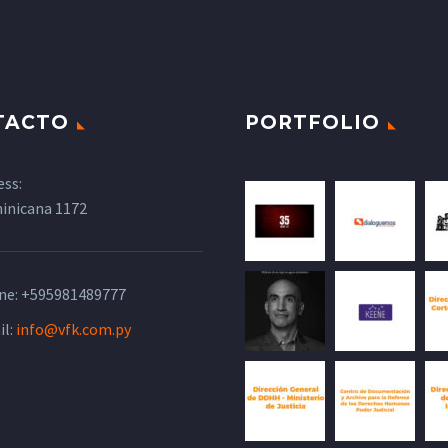
TACTO
PORTFOLIO
ess:
inicana 1172
ne:
+595981489777
il:
info@vfk.com.py