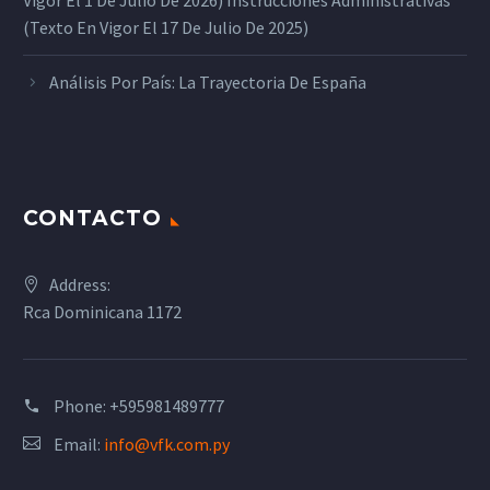
Vigor El 1 De Julio De 2026) Instrucciones Administrativas
(texto En Vigor El 17 De Julio De 2025)
Análisis Por País: La Trayectoria De España
CONTACTO
Address:
Rca Dominicana 1172
Phone:
+595981489777
Email:
info@vfk.com.py