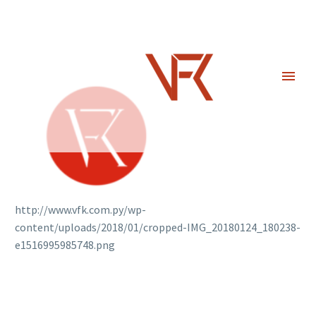
http://www.vfk.com.py/wp-
content/uploads/2018/01/cropped-IMG_20180124_180238-
e1516995985748.png