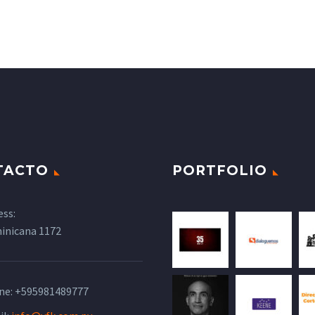
TACTO
PORTFOLIO
ess:
inicana 1172
ne:
+595981489777