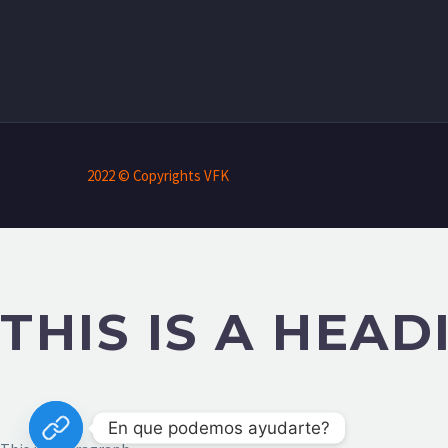
2022 © Copyrights VFK
THIS IS A HEAD
En que podemos ayudarte?