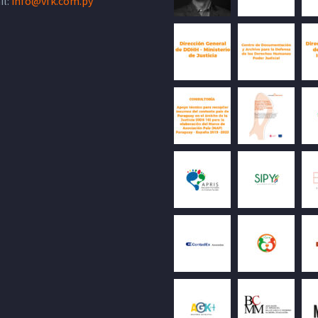
il:
info@vfk.com.py