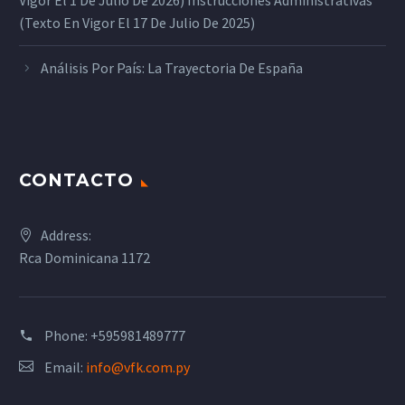
Vigor El 1 De Julio De 2026) Instrucciones Administrativas
(texto En Vigor El 17 De Julio De 2025)
Análisis Por País: La Trayectoria De España
CONTACTO
Address:
Rca Dominicana 1172
Phone:
+595981489777
Email:
info@vfk.com.py