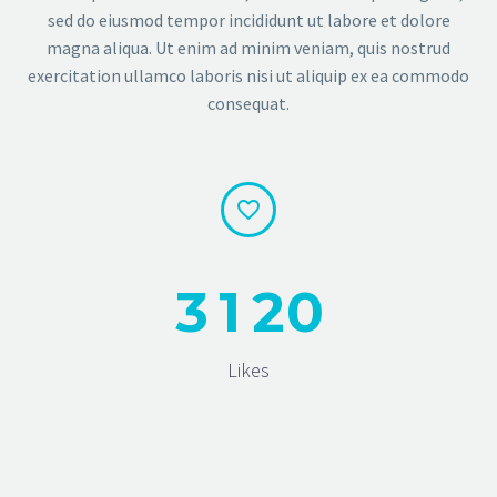
sed do eiusmod tempor incididunt ut labore et dolore
magna aliqua. Ut enim ad minim veniam, quis nostrud
exercitation ullamco laboris nisi ut aliquip ex ea commodo
consequat.


3
1
2
0
Likes