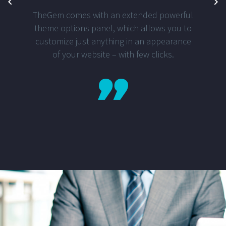
TheGem comes with an extended powerful
theme options panel, which allows you to
customize just anything in an appearance
of your website – with few clicks.
