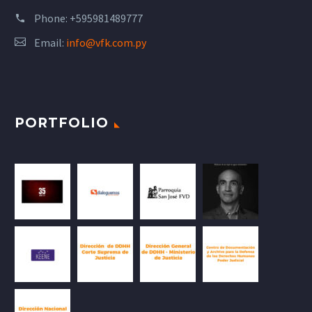
Phone:
+595981489777
Email:
info@vfk.com.py
PORTFOLIO