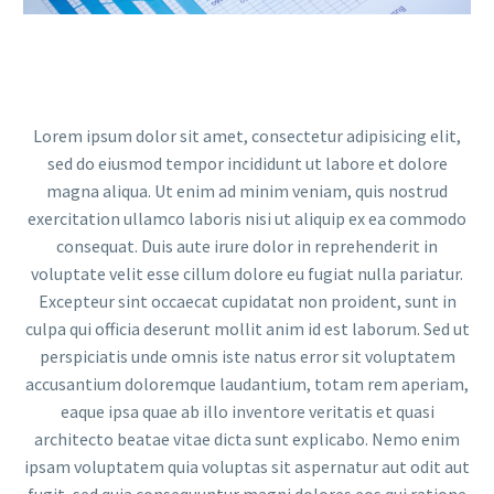
Reproductor
de
vídeo
Lorem ipsum dolor sit amet, consectetur adipisicing elit,
sed do eiusmod tempor incididunt ut labore et dolore
magna aliqua. Ut enim ad minim veniam, quis nostrud
exercitation ullamco laboris nisi ut aliquip ex ea commodo
consequat. Duis aute irure dolor in reprehenderit in
voluptate velit esse cillum dolore eu fugiat nulla pariatur.
Excepteur sint occaecat cupidatat non proident, sunt in
culpa qui officia deserunt mollit anim id est laborum. Sed ut
perspiciatis unde omnis iste natus error sit voluptatem
accusantium doloremque laudantium, totam rem aperiam,
eaque ipsa quae ab illo inventore veritatis et quasi
architecto beatae vitae dicta sunt explicabo. Nemo enim
ipsam voluptatem quia voluptas sit aspernatur aut odit aut
fugit, sed quia consequuntur magni dolores eos qui ratione