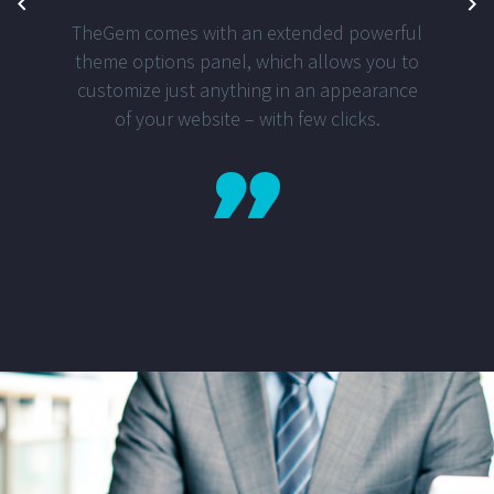
TheGem comes with an extended powerful
theme options panel, which allows you to
customize just anything in an appearance
of your website – with few clicks.
