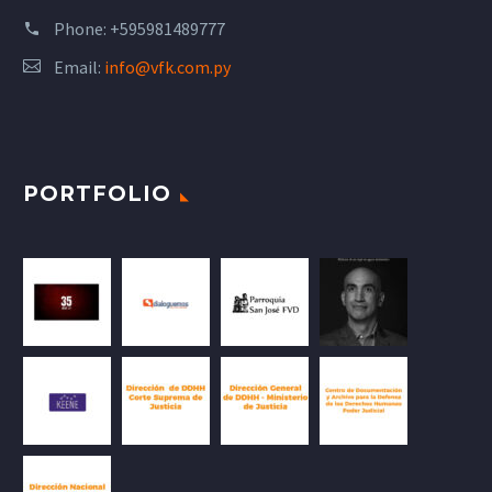
Phone:
+595981489777
Email:
info@vfk.com.py
PORTFOLIO