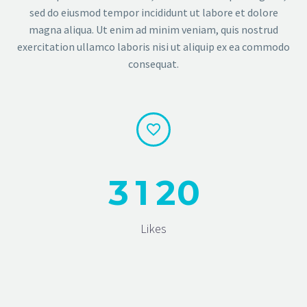
sed do eiusmod tempor incididunt ut labore et dolore
magna aliqua. Ut enim ad minim veniam, quis nostrud
exercitation ullamco laboris nisi ut aliquip ex ea commodo
consequat.


3
1
2
0
Likes