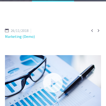


26/11/2018
Marketing (Demo)