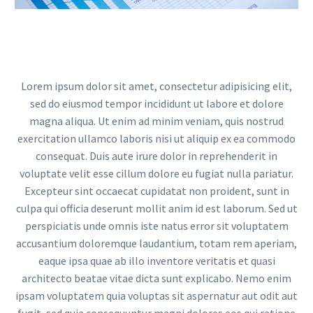
Reproductor
de
vídeo
Lorem ipsum dolor sit amet, consectetur adipisicing elit,
sed do eiusmod tempor incididunt ut labore et dolore
magna aliqua. Ut enim ad minim veniam, quis nostrud
exercitation ullamco laboris nisi ut aliquip ex ea commodo
consequat. Duis aute irure dolor in reprehenderit in
voluptate velit esse cillum dolore eu fugiat nulla pariatur.
Excepteur sint occaecat cupidatat non proident, sunt in
culpa qui officia deserunt mollit anim id est laborum. Sed ut
perspiciatis unde omnis iste natus error sit voluptatem
accusantium doloremque laudantium, totam rem aperiam,
eaque ipsa quae ab illo inventore veritatis et quasi
architecto beatae vitae dicta sunt explicabo. Nemo enim
ipsam voluptatem quia voluptas sit aspernatur aut odit aut
fugit, sed quia consequuntur magni dolores eos qui ratione