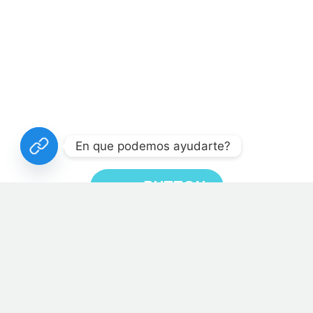
En que podemos ayudarte?
3
BUTTON
Home
Projects (Demo)
villa deluxev (Demo)


29/08/2019
Luxury (Demo)
Villas (Demo)